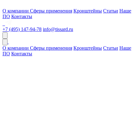
О компании
Сферы применения
Кронштейны
Статьи
Наше
ПО
Контакты
+7 (495) 147-94-78
info@tissard.ru
О компании
Сферы применения
Кронштейны
Статьи
Наше
ПО
Контакты