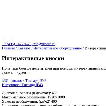
+7 (495) 147-94-78
info@tissard.ru
Главная
/
Каталог
/
Интерактивное оборудование
/ Интерактив
Интерактивные киоски
Привлеки больше посетителей при помощи интерактивный киоск
фоне конкурентов.
Инфокиоск Тиссард IF43
Диагональ экрана (в дюймах): 43″
Максимальное разрешение: 1920×1080
Яркость изображения: (кд/м2) 400
Защитное, антивандальное, антибликовое, закаленное стекло