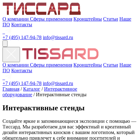
О компании
Сферы применения
Кронштейны
Статьи
Наше
ПО
Контакты
+7 (495) 147-94-78
info@tissard.ru
О компании
Сферы применения
Кронштейны
Статьи
Наше
ПО
Контакты
+7 (495) 147-94-78
info@tissard.ru
Главная
/
Каталог
/
Интерактивное
оборудование
/ Интерактивные стенды
Интерактивные стенды
Создайте яркие и запоминающиеся экспозиции с помощью —
Тиссард. Мы разработаем для вас эффектный и креативный
дизайн интерактивных киосков c вашим логотипом, который
обязательно привлечет к себе внимание посетителей и